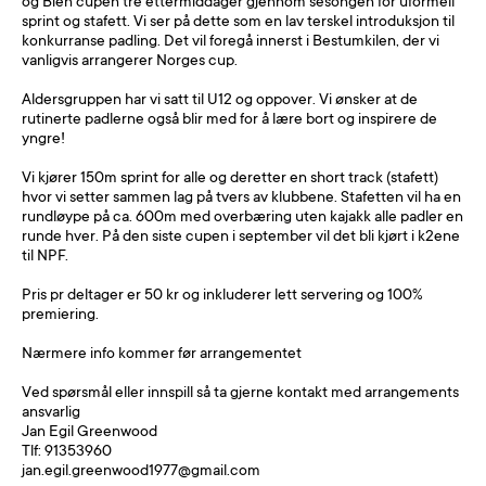
og Bien cupen tre ettermiddager gjennom sesongen for uformell
sprint og stafett. Vi ser på dette som en lav terskel introduksjon til
konkurranse padling. Det vil foregå innerst i Bestumkilen, der vi
vanligvis arrangerer Norges cup.
Aldersgruppen har vi satt til U12 og oppover. Vi ønsker at de
rutinerte padlerne også blir med for å lære bort og inspirere de
yngre!
Vi kjører 150m sprint for alle og deretter en short track (stafett)
hvor vi setter sammen lag på tvers av klubbene. Stafetten vil ha en
rundløype på ca. 600m med overbæring uten kajakk alle padler en
runde hver. På den siste cupen i september vil det bli kjørt i k2ene
til NPF.
Pris pr deltager er 50 kr og inkluderer lett servering og 100%
premiering.
Nærmere info kommer før arrangementet
Ved spørsmål eller innspill så ta gjerne kontakt med arrangements
ansvarlig
Jan Egil Greenwood
Tlf: 91353960
jan.egil.greenwood1977@gmail.com